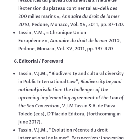
ressources du plateau continental à l’heure de
l’extension du plateau continental au-delà des
200 milles marins »,
Annuaire du droit de la mer
2010
, Pedone, Monaco, Vol. XV, 2011, pp. 87-120.
Tassin, V.M., « Chronique Union
Européenne »,
Annuaire du droit de la mer 2010
,
Pedone, Monaco, Vol. XV, 2011, pp. 397-420
Editorial / Foreword
Tassin, V.J.M., “Biodiversity and cultural diversity
in Public International Law”,
Biodiversity beyond
national jurisdiction: the challenges of the
upcoming implementing agreement of the Law of
the Sea Convention
, V.J.M Tassin & A. de Paiva
Toledo (eds), D’Placido Editora, (forthcoming in
June 2017).
Tassin, V.J.M., “Evolution récente du droit
international de la mer”,
Perspectives:
Innovation