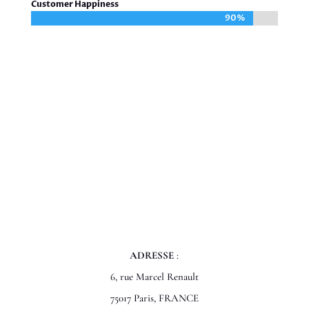
Customer Happiness
90%
90%
CONTACT
ADRESSE
:
6, rue Marcel Renault
75017 Paris, FRANCE