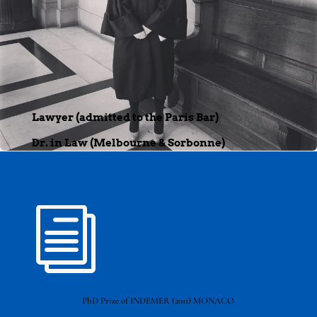
Lawyer (admitted to the Paris Bar)
Dr. in Law (Melbourne & Sorbonne)
i
PhD Prize of INDEMER (2011) MONACO