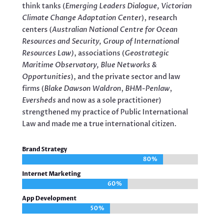
think tanks (
Emerging Leaders Dialogue, Victorian
Climate Change Adaptation Center
), research
centers (
Australian National Centre for Ocean
Resources and Security, Group of International
Resources Law)
, associations (
Geostrategic
Maritime Observatory, Blue Networks &
Opportunities
), and the private sector and law
firms (
Blake Dawson Waldron
,
BHM-Penlaw
,
Eversheds
and now as a sole practitioner)
strengthened my practice of Public International
Law and made me a true international citizen.
Brand Strategy
80%
80%
Internet Marketing
60%
60%
App Development
50%
50%