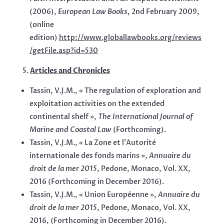
(2006),
European Law Books
, 2nd February 2009,
(online
edition)
http://www.globallawbooks.org/reviews
/getFile.asp?id=530
Articles and Chronicles
Tassin, V.J.M., « The regulation of exploration and
exploitation activities on the extended
continental shelf »,
The International Journal of
Marine and Coastal Law
(Forthcoming).
Tassin, V.J.M., « La Zone et l’Autorité
internationale des fonds marins »,
Annuaire du
droit de la mer 2015
, Pedone, Monaco, Vol. XX,
2016 (Forthcoming in December 2016).
Tassin, V.J.M., « Union Européenne »,
Annuaire du
droit de la mer 2015
, Pedone, Monaco, Vol. XX,
2016, (Forthcoming in December 2016).